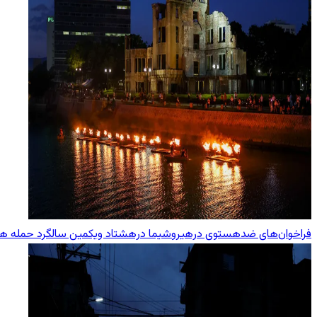
فراخوان‌های ضدهستوی درهیروشیما درهشتاد ویکمین سالگرد حمله هست