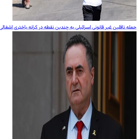
حمله ناقلین غیر قانونی اسرائیلی به چندین نقطه در کرانه باختری اشغالی