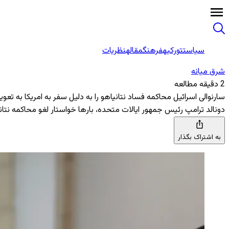
سیاست
تورکیه
فرهنگ
مقاله
نظریات
شرق میانه
2 دقیقه مطالعه
سارنوالی اسرائیل محاکمه فساد نتانیاهو را به دلیل سفر به امریکا به تعو
دونالد ترامپ رئیس ‌جمهور ایالات متحده، بارها خواستار لغو محاکمه نت
به اشتراک بگذار