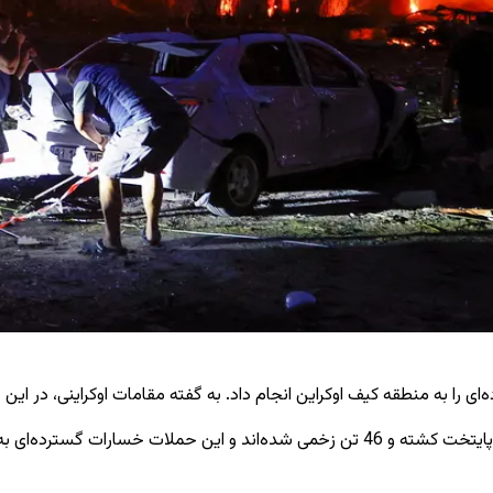
کیف اوکراین انجام داد. به گفته مقامات اوکراینی، در این حملات حداقل 10 تن کشته و 
تیمور تکاچنکو، رئیس اداره نظامی کیف، در تلگرام گزارش داد که 9 تن در پایتخت کشته و 46 تن