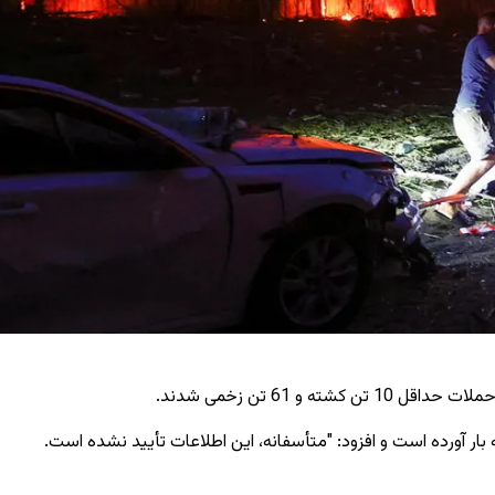
61 تن زخمی شدند.
 زخمی شده‌اند و این حملات خسارات گسترده‌ای به بار آورده است و افزود: "متأسفانه، این اطلاعات تأیید نشده است.