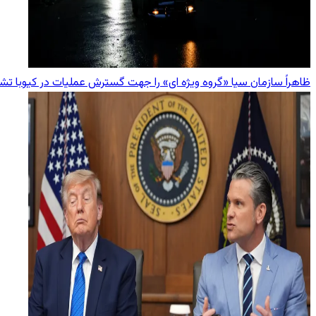
ظاهراً سازمان سیا «گروه ویژه ای» را جهت گسترش عملیات در کیوبا ت