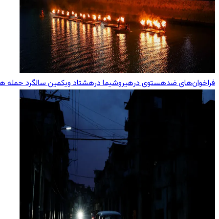
فراخوان‌های ضدهستوی درهیروشیما درهشتاد ویکمین سالگرد حمله هست