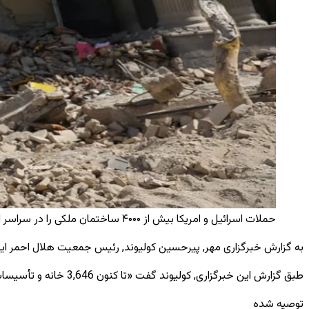
حملات اسرائیل و امریکا بیش از ۴۰۰۰ ساختمان ملکی را در سراسر ایران تخریب کردند / Reuters
به گزارش خبرگزاری مهر, پیرحسین کولیوند, رئیس جمعیت هلال ‌احمر ایران روز جمعه گفت که بیش از 4,000 ساختمان غیرنظامی در ایران در 
طبق گزارش این خبرگزاری, کولیوند گفت «تا کنون 3,646 خانه و تأسیسات غیرنظامی هدف قرار گرفته ‌اند، در حالی‌که 528 واحد تجاری کاملاً تخریب شده‌اند».
توصیه شده