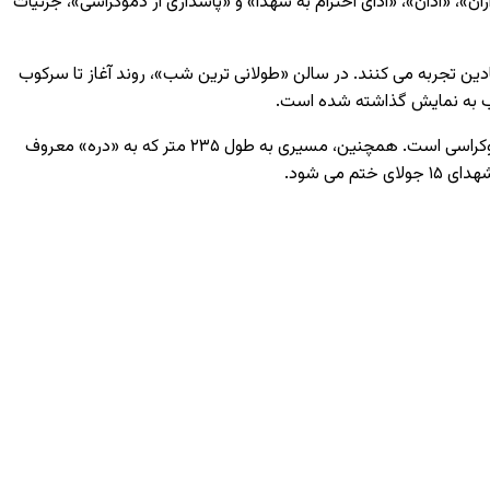
ان»، «اذان»، «ادای احترام به شهدا» و «پاسداری از دموکراسی»، جزئیات
دین تجربه می ‌کنند. در سالن «طولانی ‌ترین شب»، روند آغاز تا سرکوب
به نمایش گذاشته شده است.
 دموکراسی است. همچنین، مسیری به طول
۲۳۵
متر که به «دره» معروف
 شهدای
۱۵
جولای ختم می ‌شود.