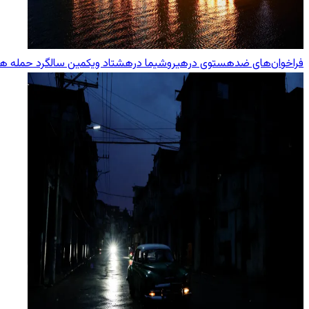
فراخوان‌های ضدهستوی درهیروشیما درهشتاد ویکمین سالگرد حمله هست