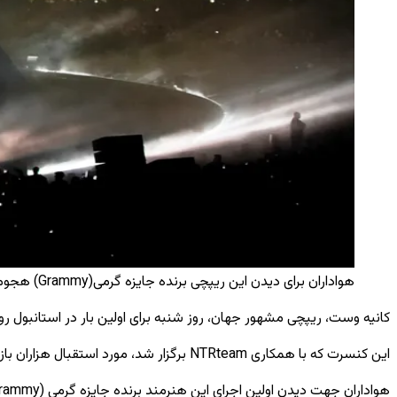
هواداران برای دیدن این ریپچی برنده جایزه گرمی(Grammy) هجوم آورده ورزشگاه را کاملاً پر کردند / AA
کانیه وست، ریپچی مشهور جهان، روز شنبه برای اولین بار در استانبول روی صحنه رفت و جمعیت عظیمی حدود 118000 هوادار را برای یکی
این کنسرت که با همکاری NTRteam برگزار شد، مورد استقبال هزاران بازدیدکننده از تورکیه و همچنین بریتانیا، آلمان، فرانسه، هالند، ایتالیا، روسیه، پولند و کشورهای خاورمیانه قرار گرفت.
هواداران جهت دیدن اولین اجرای این هنرمند برنده جایزه گرمی (Grammy)در تورکیه که مدت‌ها انتظار آن می‌رفت، به ورزشگاه هجوم آوردند و ساعت‌ها قبل از شروع کنسرت، ورزشگاه را پر کردند.