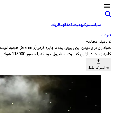
سیاست
تورکیه
فرهنگ
مقاله
نظریات
تورکیه
2 دقیقه مطالعه
هواداران برای دیدن این ریپچی برنده جایزه گرمی(Grammy) هجوم آورده ورزشگاه را کاملاً پر کردند
کانیه وست در اولین کنسرت استانبول خود که با حضور 118000 هوادار برگزار شد، تماشاگران را به وجد آورد
به اشتراک بگذار