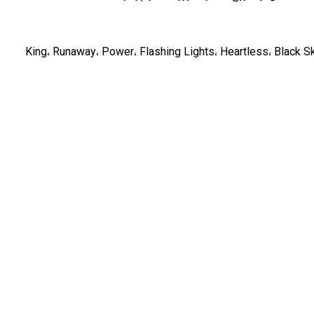
 کروی غول‌پیکر، بعضی از محبوب‌ترین آهنگ‌های دوران طولانی فعالیت هنری خود را خواند؛ از جمله King، Runaway، Power، Flashing Lights، Heartless، Black Skinhead، All