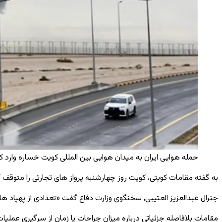
حمله هوایی ایران به میدان هوایی بین ‌المللی کویت خساره وارد ک
به گفته مقامات کویتی، کویت روز چهارشنبه پرواز های تجارتی را متوقف 
جنرال عبدالعزیز العتیبی, سخنگوی وزارت دفاع گفت «تعدادى از پهپاد ها
مقامات بلافاصله جزئیاتی درباره میزان جراحات یا زمان از سرگیری عملیات پ