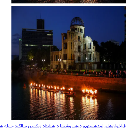
فراخوان‌های ضدهستوی درهیروشیما درهشتاد ویکمین سالگرد حمله هست