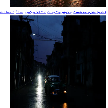
فراخوان‌های ضدهستوی درهیروشیما درهشتاد ویکمین سالگرد حمله هست