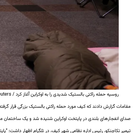
روسیه حمله راکتی بالستیک شدیدی را به اوکراین آغاز کرد / Reuters
مقامات گزارش دادند که کیف مورد حمله راکتی بالستیک بزرگی قرار گرفته
صدای انفجارهای بلندی در پایتخت اوکراین شنیده شد و یک ساختمان مسکون
تیمیر تکاچنکو، رئیس اداره نظامی شهر کیف، در تلگرام اظهار داشت: "پا