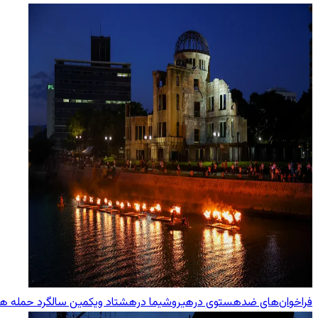
فراخوان‌های ضدهستوی درهیروشیما درهشتاد ویکمین سالگرد حمله هست