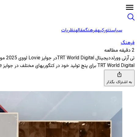
سیاست
تورکیه
فرهنگ
مقاله
نظریات
فرهنگ
2 دقیقه مطالعه
تی آرتی وورلددیجیتال TRT World Digitalدر جوایز Lovie لووی 2025 موفقیت بزرگی بدست آورد
TRT World Digital برای پنج تولید خود در کتگوریهای مختلف در جوایز Lovie لووی امسال جایزه بدست آورد
به اشتراک بگذار