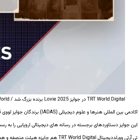
TRT World Digital در جوایز Lovie 2025 برنده بزرگ شد / TRT World
اکادمی بین المللی هنرها و علوم دیجیتلی (IADAS) برندگان جوایز لووی 2025 را در تاریخ 6 نوامبر اعلام کرد.
این جوایز دستاوردهای برجسته در رسانه های دیجیتالی اروپایی را به ر
تی آرتی وورلددیجیتال TRT World Digital هم جایزه هیئت منصفه و هم جایزه People's Lovie را بدست آورد که دستاوردهای تیم را در داستان نویسی خلاق و ژورنالیزم تاثیرمحور نشان داد.