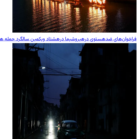
فراخوان‌های ضدهستوی درهیروشیما درهشتاد ویکمین سالگرد حمله هست