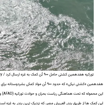
تورکیه هفدهمین کشتی حامل ۹۰۰ تُن کمک به غزه ارسال کرد / Anadolu Agency
هفدهمین «کشتی نیک
ی
» که حدود
۹۰۰
تُن مواد کمکی بشردوستانه برای ر
این محموله که تحت هماهنگی ریاست بحران و حوادث تورکیه (AFAD) و با همکاری هلال احمر مصر سازماندهی شده است، شامل کمک ‌های
این کمک‌ ها از طریق بندر العریش مصر، که نزدیک ‌ترین بندر به غزه است