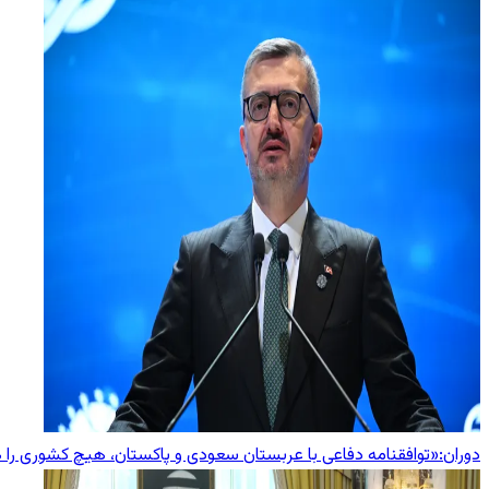
دوران:«توافقنامه دفاعی با عربستان سعودی و پاکستان، هیچ کشوری را 