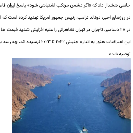
حاتمی هشدار داد که «اگر دشمن مرتکب اشتباهی شود» پاسخ ایران قاطع‌ ت
در روزهای اخیر، دونالد ترامپ, رئیس‌ جمهور امریکا تهدید کرده است که 
در ۲۸ دسامبر، تاجران در تهران تظاهراتی را علیه افزایش شدید قیمت‌ ها و سقوط ارزش ریال برگزار کردند که موجی از اعتراضات مشابه را در چندین شهر به دنبال داشت که برخی از آنها مرگبار بود.
این اعتراضات هنوز به اندازه جنبش ۲۰۲۲ تا ۲۰۲۳ نرسیده ‌اند، چه رسد به تظاهرات خیابانی گستردهٔ سال ۲۰۰۹ که پس از انتخابات ریاست‌ جمهوری رخ داد.
توصیه شده