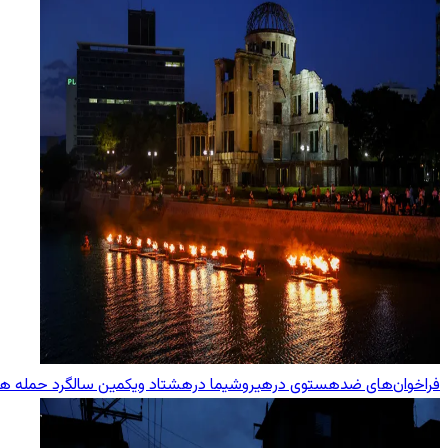
فراخوان‌های ضدهستوی درهیروشیما درهشتاد ویکمین سالگرد حمله هست