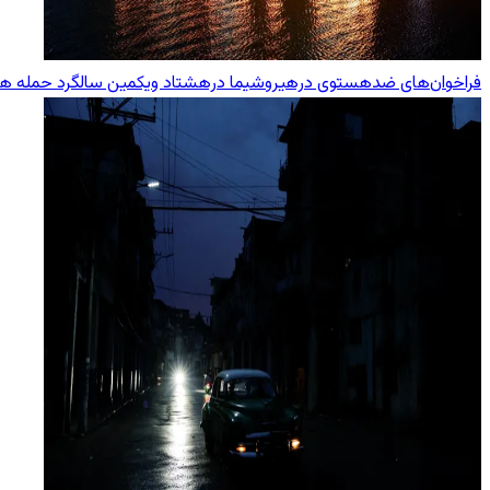
فراخوان‌های ضدهستوی درهیروشیما درهشتاد ویکمین سالگرد حمله هست