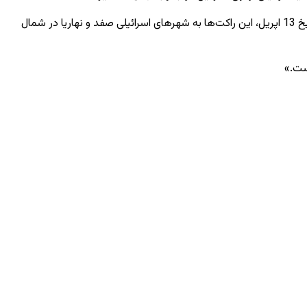
دراین گزارش خبری آمده است: « روز شنبه از لبنان به سمت شمال ده ها فروند فیر راکتی صورت گرفت و برای اولین بار از زمان آغاز آتش‌بس در تاریخ 13 اپریل، این راکت‌ها به شهرهای اسرائیلی صفد و نهاریا در شمال
ست.»