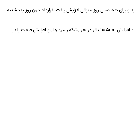
 01:54 به وقت گرینویچ، با 52 سنت یا 0.47 فیصد افزایش به 111.78 دالر در هر بشکه رسید و برای هشتمین روز متوالی افزایش یافت. قرارداد جون روز پنجشنبه
قیمت نفت خام وست تگزاس اینترمدیت (WTI) آمریکا برای تحویل در ماه جون، پس از افزایش ۳.۷ فیصدی در جلسه قبل، با ۵۷ سنت یا ۰.۵۷ فیصد افزایش به ۱۰۰.۵۰ دالر در هر بشکه رسید و این افزایش قیمت را در