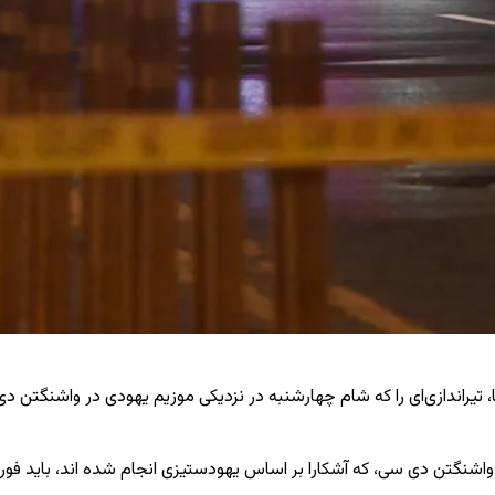
کا، تیراندازی‌ای را که شام چهارشنبه در نزدیکی موزیم یهودی در واشنگتن