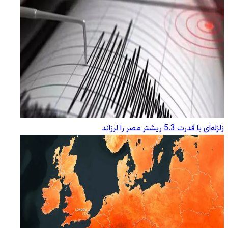
زلزله‌ای با قدرت 5.3 ریشتر مصر را لرزاند