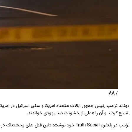
/ AA
دونالد ترامپ رئیس‌ جمهور ایالات متحده امریکا و سفیر اسرائیل در امری
تقبیح کردند و آن را عملی از خشونت ضد یهودی خواندند.
ترامپ در پلتفرم Truth Social خود نوشت: «این قتل‌ های وحشتناک در واشنگتن دی‌ سی، که آشکارا بر اساس یهودستیزی انجام شده ‌اند، باید فوراً پایان یابند! نفرت و افراط‌گرایی جایی در ایالات متحده ندارند.»