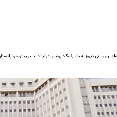
مله تروریستی دیروز به یک پاسگاه پولیس در ایالت خیبر پختونخوا پاکستا