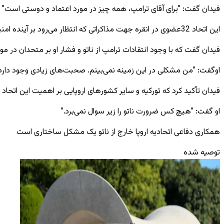
فیدان گفت: "برای آقای ترامپ، همه چیز در مورد اعتماد و دوستی است" و 
این اتحاد 32عضوی در انقره جهت مذاکراتی که انتظار می‌رود بر آینده امنیت فراآتلانتیک، هزینه‌های دفاعی و واکنش این اتحاد به چالش‌های منطقه‌ای و جهانی فعلی متمرکز باشد، تشکیل جلسه خواهد داد.
فیدان گفت که با وجود انتقادات ترامپ از ناتو و فشار او بر متحدان در 
اوگفت: "من مشکلی در این زمینه نمی‌بینم. صحبت‌های زیادی وجود دارد، ا
فیدان تأکید کرد که تورکیه و سایر کشورهای اروپایی بر اهمیت این اتحاد ات
او گفت: "هیچ کس ضرورت ناتو را زیر سوال نمی‌برد."
همکاری دفاعی اتحادیه اروپا خارج از ناتو یک مشکل ساختاری است
توصیه شده