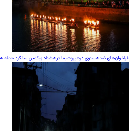
فراخوان‌های ضدهستوی درهیروشیما درهشتاد ویکمین سالگرد حمله هست