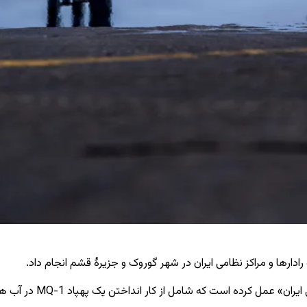
ادارها و مراکز نظامی ایران در شهر گوروک و جزیرۀ قشم انجام داد.
ت که شامل از کار انداختن یک پهپاد MQ-1 در آب‌ های بین‌المللی بود.