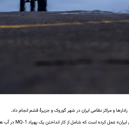
ادارها و مراکز نظامی ایران در شهر گوروک و جزیرۀ قشم انجام داد.
ت که شامل از کار انداختن یک پهپاد MQ-1 در آب‌ های بین‌المللی بود.