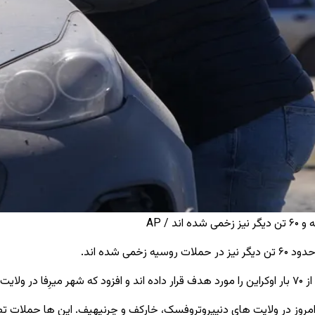
ه است.
امروز در ولایت ‌های دنیپروتروفسک، خارکف و چرنیهیف. این ‌ها حملات ت