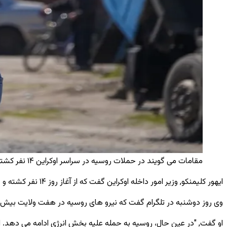
مقامات می گویند در حملات روسیه در سراسر اوکراین ۱۴ نفر کشته و ۶۰ تن دیگر نیز زخمی شده اند / AP
ایهور کلیمنکو, وزیر امور داخله اوکراین گفت که از آغاز روز ۱۴ نفر کشته و حدود ۶۰ تن دیگر نیز در حملات روسیه زخمی شده ‌اند.
وی روز دوشنبه در تلگرام گفت که نیرو های روسیه در هفت ولایت بیش از ۷۰ بار اوکراین را مورد هدف قرار داده‌ اند و افزود که شهر میرِفا در ولایت خارکف بیشترین آسیب را دید
او گفت, "در عین حال، روسیه به حمله علیه بخش انرژی ادامه می ‌دهد. 