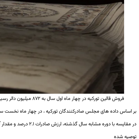
فروش قالین تورکیه در چهار ماه اول سال به ۸۷۲ میلیون دالر رسید
بر اساس داده ‌های مجلس صادرکنندگان تورکیه ، در چهار ماه نخست سال از مجموع 172 میلیون 946 هزار متر مربع صادرات، در آمد معادل 871 میلیون 2
در مقایسه با دوره مشابه سال گذشته، ارزش صادرات ۲.۱ درصد و مقدار آن ۲ فیصد کاهش یافت.
توصیه شده