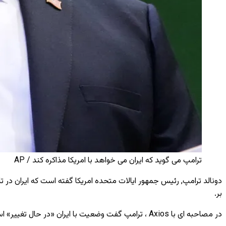
ترامپ می ‌گوید که ایران می خواهد با امریکا مذاکره کند / AP
دونالد ترامپ, رئیس ‌جمهور ایالات متحده امریکا گفته است که ایران در ت
بر.
در مصاحبه‌ ای با Axios ، ترامپ گفت وضعیت با ایران «در حال تغییر» است و به ورود چیزی که او آن را «یک کشتی بزرگ» نزدیک ایران توصیف کرد، اشاره نمود.