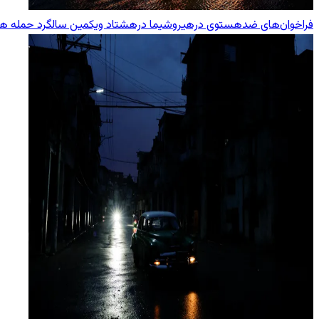
فراخوان‌های ضدهستوی درهیروشیما درهشتاد ویکمین سالگرد حمله هست