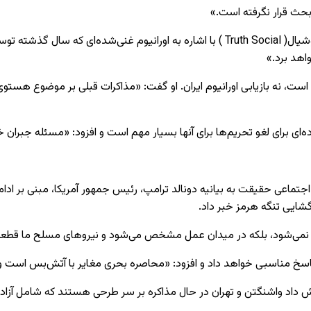
د بحث قرار نگرفته است.»
ترامپ روز جمعه در پستی در یک شبکه اجتماعی آمریکایی بنام تروت سوشیال( Truth Social ) ب
 است، نه بازیابی اورانیوم ایران. او گفت: «مذاکرات قبلی بر موضوع هستوی
اجتماعی حقیقت به بیانیه دونالد ترامپ، رئیس جمهور آمریکا، مبنی بر ادام
زگشایی تنگه هرمز خبر داد.
ین نمی‌شود، بلکه در میدان عمل مشخص می‌شود و نیروهای مسلح ما قطعاً
پاسخ مناسبی خواهد داد و افزود: «محاصره بحری مغایر با آتش‌بس است و ایر