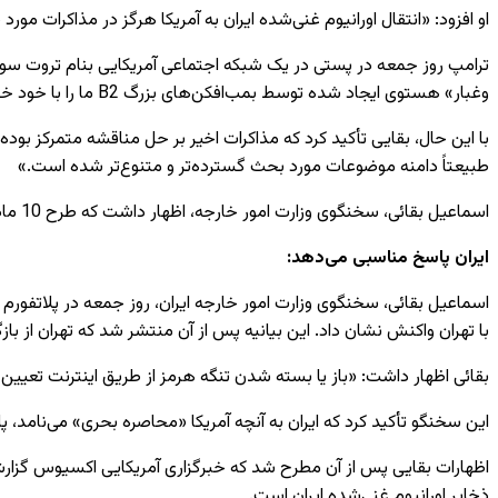
او افزود: «انتقال اورانیوم غنی‌شده ایران به آمریکا هرگز در مذاکرات مور
وغبار» هستوی ایجاد شده توسط بمب‌افکن‌های بزرگ B2 ما را با خود خواهد برد.»
با این حال، بقایی تأکید کرد که مذاکرات اخیر بر حل مناقشه متمرکز بوده
طبیعتاً دامنه موضوعات مورد بحث گسترده‌تر و متنوع‌تر شده است.»
اسماعیل بقائی، سخنگوی وزارت امور خارجه، اظهار داشت که طرح 10 ماده‌ای برای لغو تحریم‌ها برای آنها بسیار مهم است و افزود: «مسئله جبران خسارات وارده در طول جنگ از اهمیت ویژه‌ای برخوردار است.»
ایران پاسخ مناسبی می‌دهد:
اسماعیل بقائی، سخنگوی وزارت امور خارجه ایران، روز جمعه در پلاتفورم 
با تهران واکنش نشان داد. این بیانیه پس از آن منتشر شد که تهران از با
بقائی اظهار داشت: «باز یا بسته شدن تنگه هرمز از طریق اینترنت تعی
این سخنگو تأکید کرد که ایران به آنچه آمریکا «محاصره بحری» می‌نامد، 
ذخایر اورانیوم غنی‌شده ایران است.