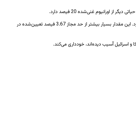
قبل از حملات آمریکا در ماه جون 2025، آژانس بین‌المللی انرژی اتمی (IAEA) تخمین زد که ایران تقریباً 440 کیلوگرم اورانیوم غنی‌شده 60 فیصد دارد. این مقدار بسیار بیشتر از حد مجاز 3.67 فیصد تعیین‌شده در