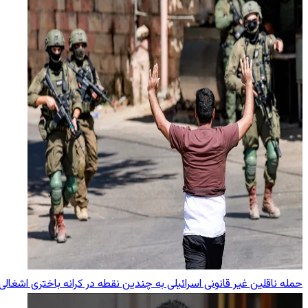
حمله ناقلین غیر قانونی اسرائیلی به چندین نقطه در کرانه باختری اشغالی