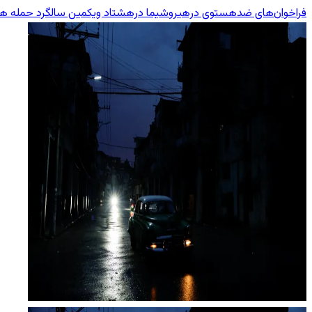
فراخوان‌های ضدهستوی درهیروشیما درهشتاد ویکمین سالگرد حمله هست