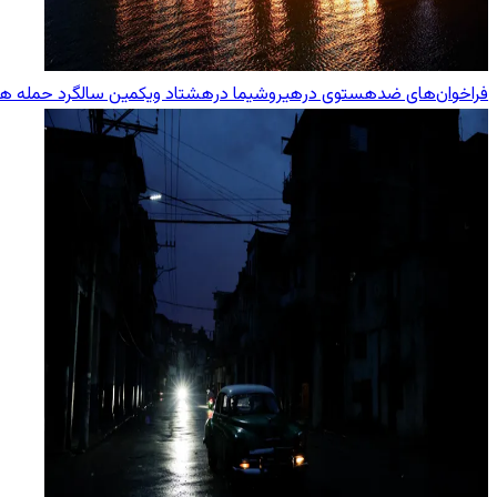
فراخوان‌های ضدهستوی درهیروشیما درهشتاد ویکمین سالگرد حمله هست