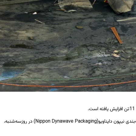
پس ازانفجارمخزن حاوی «مشروب سفید»، محلول کیمیاوی هیدروکسید سودیم وسلفاید سودیم مورد استفاده درتولید خمیرکاغذ، درکارخانه بسته‌بندی نیپون دایناویو(Nippon Dynawave Packaging) در روزسه‌شنبه،