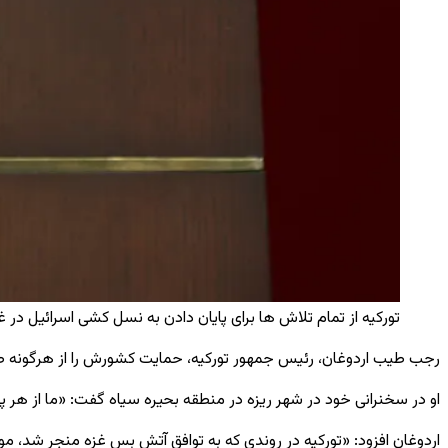
تورکیه از تمام تلاش ‌ها برای پایان دادن به نسل‌ کشی اسرائیل در غز
رجب طیب اردوغان، رئیس ‌جمهور تورکیه، حمایت کشورش را از هرگونه طر
او در سخنرانی خود در شهر ریزه در منطقه بحیره سیاه گفت: «ما از هر پ
اردوغان افزود: «تورکیه در روندی که به توافق آتش ‌بس غزه منجر شد، موض