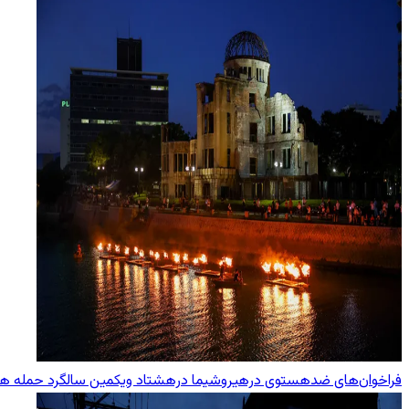
فراخوان‌های ضدهستوی درهیروشیما درهشتاد ویکمین سالگرد حمله هست