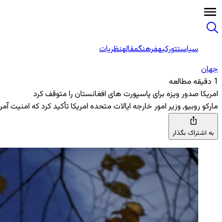
سیاست
تورکیه
فرهنگ
مقاله
نظریات
جهان
1 دقیقه مطالعه
امریکا صدور ویزه برای پاسپورت های افغانستان را متوقف کرد
مارکو روبیو, وزیر امور خارجه ایالات متحده امریکا تأکید کرد که امنیت آم
به اشتراک بگذار