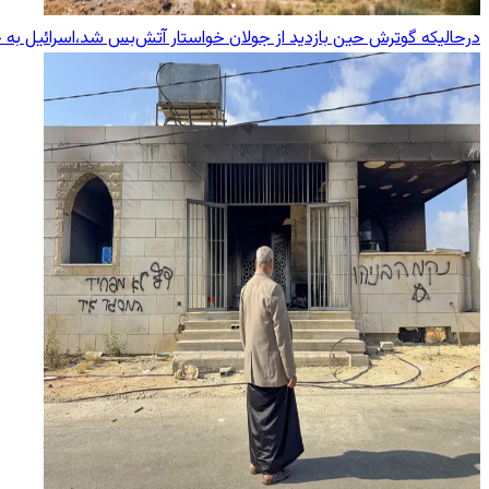
درحالیکه گوترش حین بازدید از جولان خواستار آتش‌بس شد،اسرائیل به