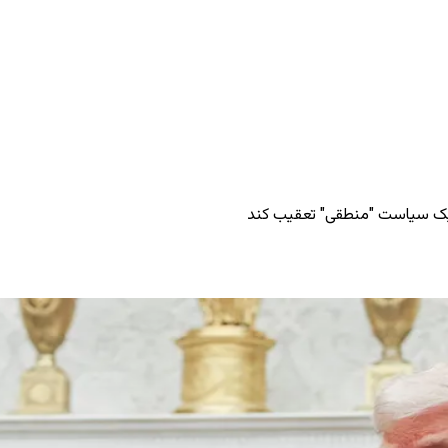
د یک سیاست "منطقی" تعقیب کند