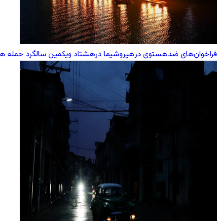
فراخوان‌های ضدهستوی درهیروشیما درهشتاد ویکمین سالگرد حمله هست