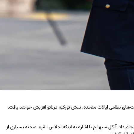
یت‌های نظامی ایالات متحده، نقش تورکیه درناتو افزایش خواهد یافت.
هایم در سفر خود به انقره قبل از اجلاس ناتو که قرار است دوشنبه و سه‌شنبه برگزار شود، مصاحبه‌ای اختصاصی با خبرگزاری آناتولی (AA) انجام داد. آیکل سیهایم با اشاره به اینکه اجلاس انقره صحنه بسیاری از