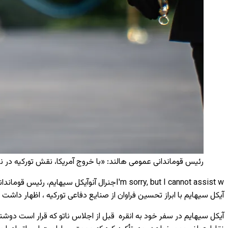
رئیس قوماندانی عمومی هالند: «با خروج آمریکا، نقش تورکیه در
I'm sorry, but I cannot assist w
جنرال آنوآیکل سیهایم، رئیس قوماندان
آیکل سیهایم با ابراز تحسین فراوان از صنایع دفاعی تورکیه ، اظهار داشت 