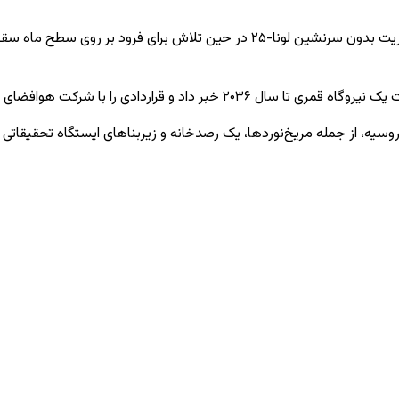
جاه‌ طلبی‌های روسیه در آگست 2023 ضربه بزرگی خورد، زمانی که ماموریت بدون سرنشی
تحادیه لاووچکین برای انجام این کار امضا کرده است.
روسیه، از جمله مریخ‌نوردها، یک رصدخانه و زیربناهای ایستگاه تحقیقات