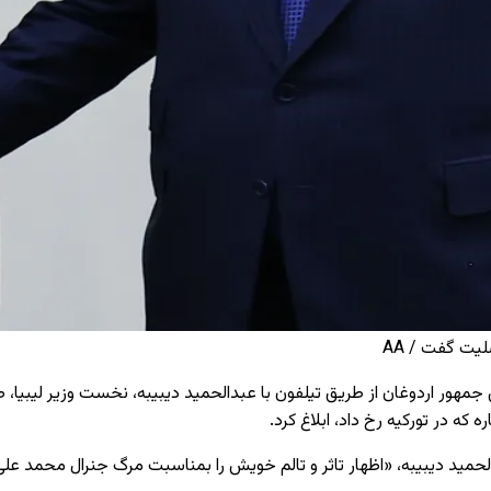
یت گفت / AA
جمهور اردوغان از طریق تیلفون با عبدالحمید دیبیبه، نخست وزیر لیبیا،
 که در تورکیه رخ داد، ابلاغ کرد.
مید دیبیبه، «اظهار تاثر و تالم خویش را بمناسبت مرگ جنرال محمد علی ا