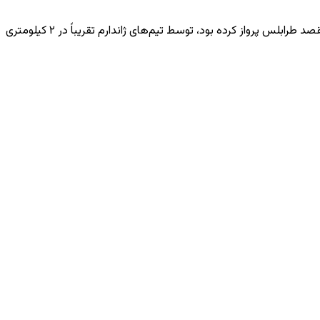
علی ییرلی‌ قیه، وزیر داخله ای تورکیه، قبل از این اعلام کرده بود که لاشه طیاره ای فالکون ۵۰ که روز سه‌شنبه از میدان هوایی اسن بوغای انقره به مقصد طرابلس پرواز کرده بود، توسط تیم‌های ژاندارم تقریباً در ۲ کیلومتری