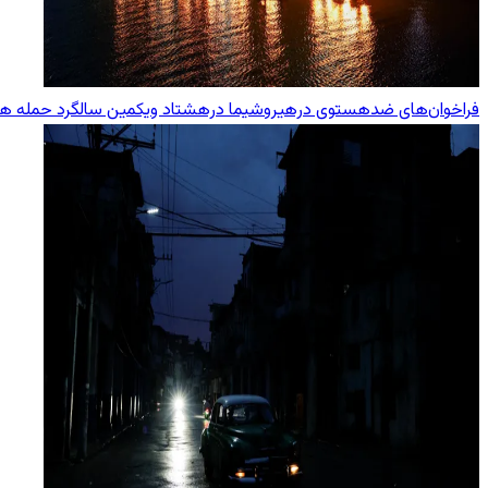
فراخوان‌های ضدهستوی درهیروشیما درهشتاد ویکمین سالگرد حمله هست