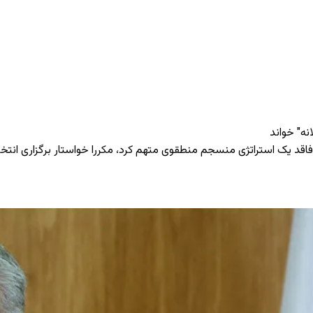
نه" خواند
ه فاقد یک استراتژی منسجم منطقوی متهم کرد، مکررا خواستار برگزاری انت