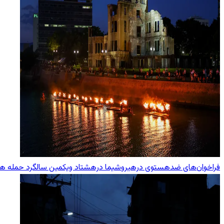
فراخوان‌های ضدهستوی درهیروشیما درهشتاد ویکمین سالگرد حمله هست