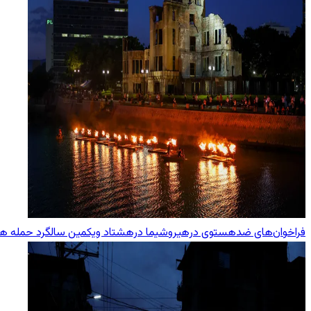
فراخوان‌های ضدهستوی درهیروشیما درهشتاد ویکمین سالگرد حمله هست