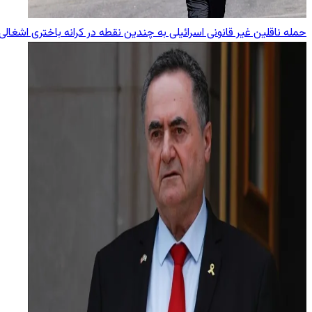
حمله ناقلین غیر قانونی اسرائیلی به چندین نقطه در کرانه باختری اشغالی