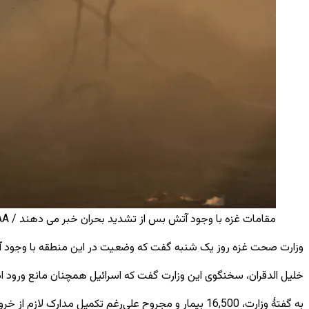
مقامات غزه با وجود آتش ‌بس از تشدید بحران خبر می دهند / AA
وزارت صحت غزه روز یک‌ شنبه گفت که وضعیت در این منطقه با وجود آتش 
خلیل الدقران، سخنگوی این وزارت گفت که اسرائیل همچنان مانع ورود ادو
به گفتهٔ وزارت، 16,500 بیمار و مجروح علی‌رغم تکمیل مدارک لازم از خروج از غزه محروم مانده ‌اند.