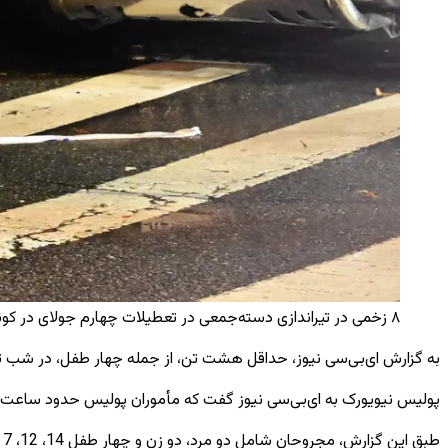
۸ زخمی در تیراندازی دسته‌جمعی در تعطیلات چهارم جولای در کونی آیلند نیویورک. / AA
به گزارش ای‌بی‌سی نیوز، حداقل هشت تن، از جمله چهار طفل، در شب تعطی
پولیس نیویورک به ای‌بی‌سی نیوز گفت که مأموران پولیس حدود ساعت 10:37 شب (یکشنبه 02:37 به وقت گرینویچ) به گزارشی مبنی بر حمله ای مسلحانه در خیابان 31 غربی در بروکلین پاسخ دادند
طبق این گزارش، مجروحان شامل دو مرد، دو زن و چهار طفل 14، 12، 7 و 6 ساله بودند.