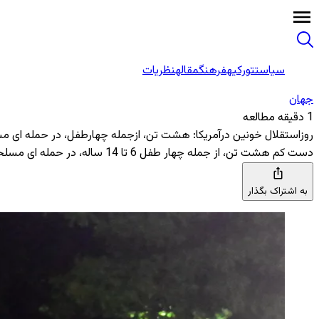
سیاست
تورکیه
فرهنگ
مقاله
نظریات
جهان
1 دقیقه مطالعه
روزاستقلال خونین درآمریکا: هشت تن، ازجمله چهارطفل، در حمله ای م
دست کم هشت تن، از جمله چهار طفل 6 تا 14 ساله، در حمله ای مسلحانه که اواخر شب درکانی آیلند، بروکلین، شهر نیویورک رخ داد، زخمی شدند، هنوز هیچ دستگیری در ارتباط با این حمله صورت نگرفته است
به اشتراک بگذار